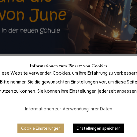
Informationen zum Einsatz von Cookies
Teil 1: Geheime Abenteuer in der
iese Website verwendet Cookies, um Ihre Erfahrung zu verbesser
Bitte nehmen Sie die gewünschten Einstellungen vor, um diese Seit
“Johannes und die Zauberer von June” ist eine f
nutzen zu können. Sie können Ihre Einstellungen jederzeit anpassen
Jungen, der in eine Welt voller Geheimnisse un
Nach seinem Umzug in das Dorf June bemerkt Jo
Informationen zur Verwendung Ihrer Daten
seiner Umgebung geschehen und für die er keine
er an Magie zu glauben. Doch mit wem kann er 
Cookie Einstellungen
Einstellungen speichern
glauben?