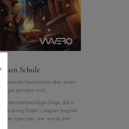
 neuen Schule
n.
e
aszinierende Geschichte über einen
.
d Magie gezogen wird.
hannes merkwürdige Dinge, die in
 Erklärung findet. Langsam beginnt
darüber sprechen, wer würde ihm