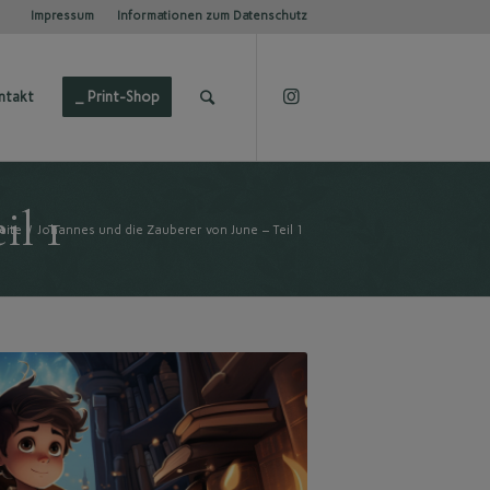
Impressum
Informationen zum Datenschutz
ntakt
_ Print-Shop
il 1
eite
/
Johannes und die Zauberer von June – Teil 1