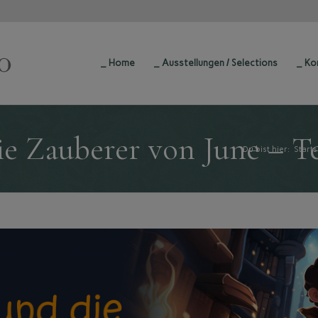
_ Home
_ Ausstellungen / Selections
_ Ko
e Zauberer von June – Te
Du bist hier:
Starts