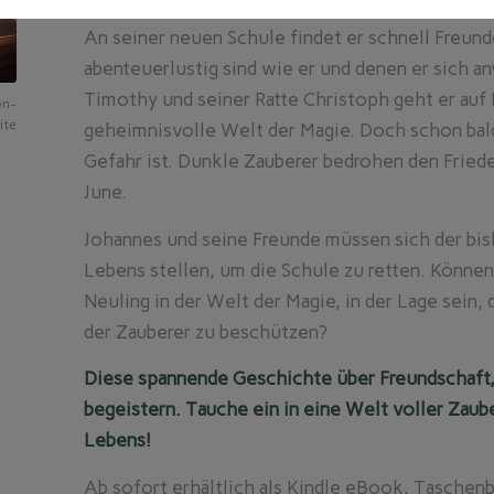
An seiner neuen Schule findet er schnell Freund
abenteuerlustig sind wie er und denen er sich a
Timothy und seiner Ratte Christoph geht er auf
on-
ite
geheimnisvolle Welt der Magie. Doch schon bald 
Gefahr ist. Dunkle Zauberer bedrohen den Friede
June.
Johannes und seine Freunde müssen sich der bis
Lebens stellen, um die Schule zu retten. Können
Neuling in der Welt der Magie, in der Lage sein,
der Zauberer zu beschützen?
Diese spannende Geschichte über Freundschaft,
begeistern. Tauche ein in eine Welt voller Zaub
Lebens!
Ab sofort erhältlich als Kindle eBook, Taschen