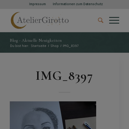
Impressum
Informationen zum Datenschutz
Blog - Aktuelle Neuigkeiten
Du bist hier:
Startseite
/
Shop
/
IMG_8397
IMG_8397