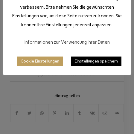
verbessern. Bitte nehmen Sie die gewünschten
Einstellungen vor, um diese Seite nutzen zu können. Sie
können Ihre Einstellungen jederzeit anpassen.
Informationen zur Verwendung Ihrer Daten
Cookie Einstellungen
Einstellungen speichern
/
7. JUNI 2026
VON
DANIGIRO
Eintrag teilen