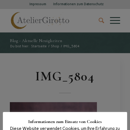
Impressum
Informationen zum Datenschutz
Blog - Aktuelle Neuigkeiten
Du bist hier:
Startseite
/
Shop
/
IMG_5804
IMG_5804
Informationen zum Einsatz von Cookies
Diese Website verwendet Cookies, um Ihre Erfahrung zu