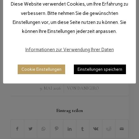
Diese Website verwendet Cookies, um Ihre Erfahrung zu
verbessern. Bitte nehmen Sie die gewünschten
Einstellungen vor, um diese Seite nutzen zu können. Sie
können Ihre Einstellungen jederzeit anpassen.
Informationen zur Verwendung Ihrer Daten
Cookie Einstellungen
Einstellungen speichern
/
9. MAI 2026
VON
DANIGIRO
Eintrag teilen