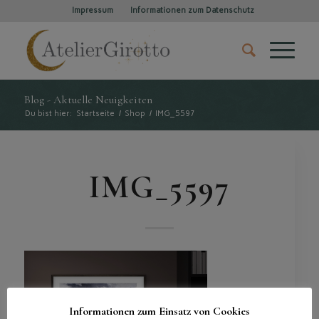
Impressum
Informationen zum Datenschutz
Blog - Aktuelle Neuigkeiten
Du bist hier:
Startseite
/
Shop
/
IMG_5597
IMG_5597
Informationen zum Einsatz von Cookies