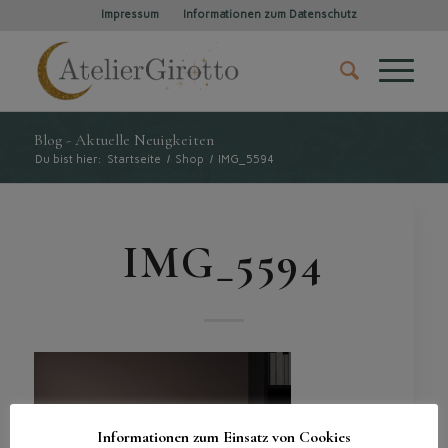
Impressum
Informationen zum Datenschutz
Blog - Aktuelle Neuigkeiten
Du bist hier:
Startseite
/
Shop
/
IMG_5594
IMG_5594
Informationen zum Einsatz von Cookies