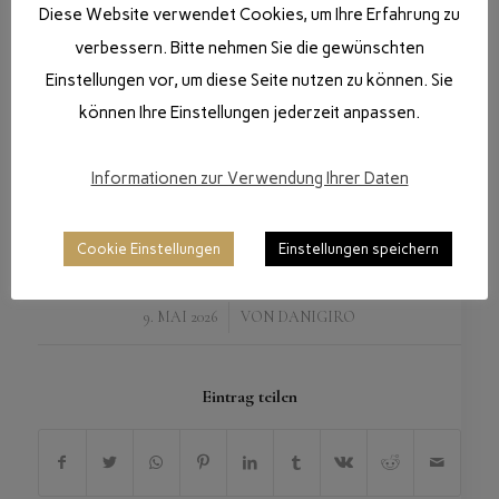
Diese Website verwendet Cookies, um Ihre Erfahrung zu
verbessern. Bitte nehmen Sie die gewünschten
Einstellungen vor, um diese Seite nutzen zu können. Sie
können Ihre Einstellungen jederzeit anpassen.
Informationen zur Verwendung Ihrer Daten
Cookie Einstellungen
Einstellungen speichern
/
9. MAI 2026
VON
DANIGIRO
Eintrag teilen