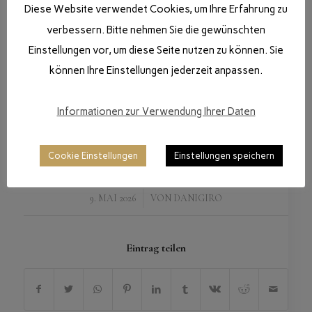
Diese Website verwendet Cookies, um Ihre Erfahrung zu
verbessern. Bitte nehmen Sie die gewünschten
Einstellungen vor, um diese Seite nutzen zu können. Sie
können Ihre Einstellungen jederzeit anpassen.
Informationen zur Verwendung Ihrer Daten
Cookie Einstellungen
Einstellungen speichern
/
9. MAI 2026
VON
DANIGIRO
Eintrag teilen