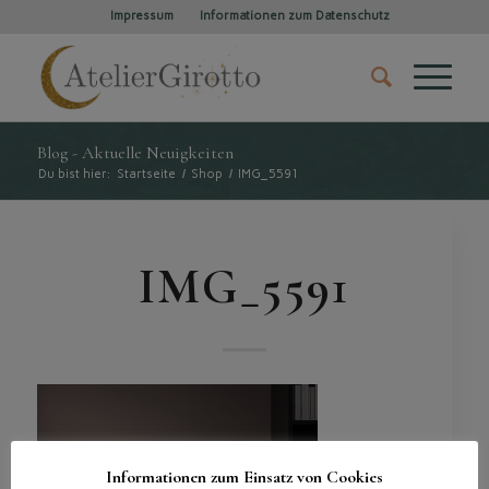
Impressum
Informationen zum Datenschutz
Blog - Aktuelle Neuigkeiten
Du bist hier:
Startseite
/
Shop
/
IMG_5591
IMG_5591
Informationen zum Einsatz von Cookies