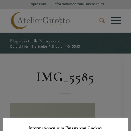
Impressum
Informationen zum Datenschutz
Blog - Aktuelle Neuigkeiten
Du bist hier:
Startseite
/
Shop
/
IMG_5585
IMG_5585
Informationen zum Einsatz von Cookies