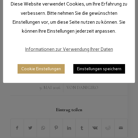
Diese Website verwendet Cookies, um Ihre Erfahrung zu
verbessern. Bitte nehmen Sie die gewünschten
Einstellungen vor, um diese Seite nutzen zu können. Sie
können Ihre Einstellungen jederzeit anpassen.
Informationen zur Verwendung Ihrer Daten
Cookie Einstellungen
Einstellungen speichern
/
9. MAI 2026
VON
DANIGIRO
Eintrag teilen