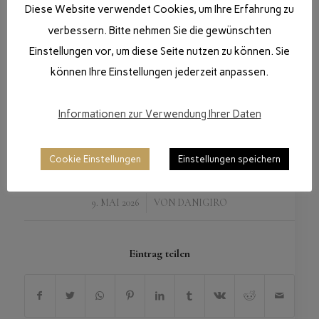
Diese Website verwendet Cookies, um Ihre Erfahrung zu
verbessern. Bitte nehmen Sie die gewünschten
Einstellungen vor, um diese Seite nutzen zu können. Sie
können Ihre Einstellungen jederzeit anpassen.
Informationen zur Verwendung Ihrer Daten
Cookie Einstellungen
Einstellungen speichern
/
9. MAI 2026
VON
DANIGIRO
Eintrag teilen