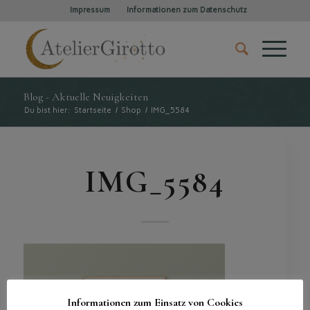
Impressum
Informationen zum Datenschutz
Blog - Aktuelle Neuigkeiten
Du bist hier:
Startseite
/
Shop
/
IMG_5584
IMG_5584
Informationen zum Einsatz von Cookies