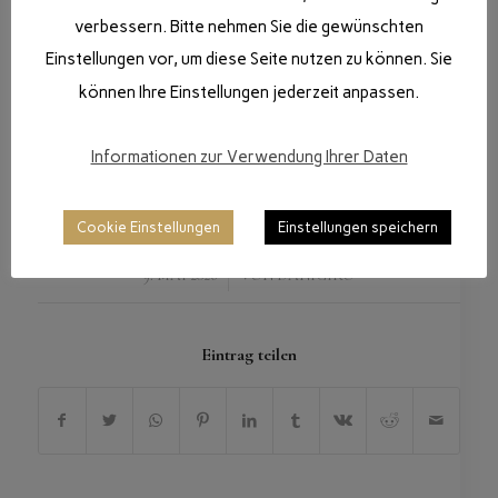
verbessern. Bitte nehmen Sie die gewünschten
Einstellungen vor, um diese Seite nutzen zu können. Sie
können Ihre Einstellungen jederzeit anpassen.
Informationen zur Verwendung Ihrer Daten
Cookie Einstellungen
Einstellungen speichern
/
9. MAI 2026
VON
DANIGIRO
Eintrag teilen