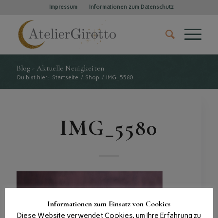
Impressum
Informationen zum Datenschutz
Blog - Aktuelle Neuigkeiten
Du bist hier:
Startseite
/
Shop
/
IMG_5580
IMG_5580
Informationen zum Einsatz von Cookies
Diese Website verwendet Cookies, um Ihre Erfahrung zu