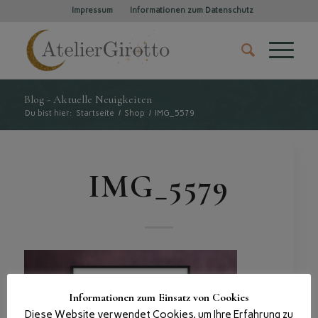
Impressum
Informationen zum Datenschutz
Blog - Aktuelle Neuigkeiten
Du bist hier:
Startseite
/
Shop
/
IMG_5579
IMG_5579
Informationen zum Einsatz von Cookies
Diese Website verwendet Cookies, um Ihre Erfahrung zu