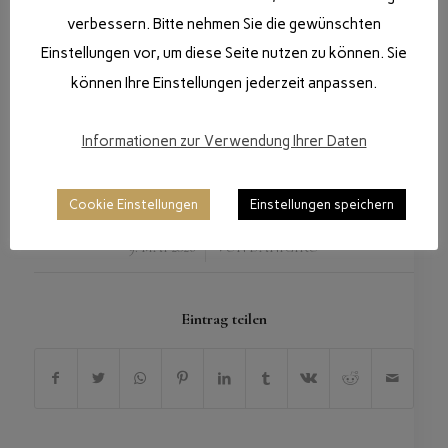
verbessern. Bitte nehmen Sie die gewünschten
Einstellungen vor, um diese Seite nutzen zu können. Sie
können Ihre Einstellungen jederzeit anpassen.
Informationen zur Verwendung Ihrer Daten
Cookie Einstellungen
Einstellungen speichern
/
9. MAI 2026
VON
DANIGIRO
Eintrag teilen