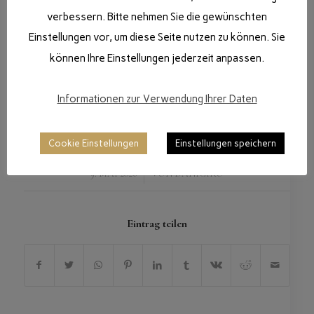
verbessern. Bitte nehmen Sie die gewünschten
Einstellungen vor, um diese Seite nutzen zu können. Sie
können Ihre Einstellungen jederzeit anpassen.
Informationen zur Verwendung Ihrer Daten
Cookie Einstellungen
Einstellungen speichern
/
9. MAI 2026
VON
DANIGIRO
Eintrag teilen