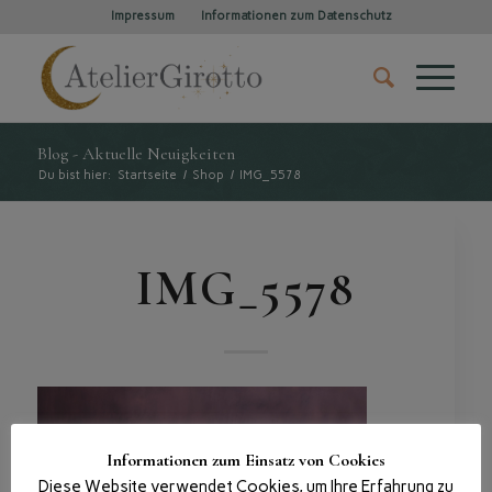
Impressum
Informationen zum Datenschutz
Blog - Aktuelle Neuigkeiten
Du bist hier:
Startseite
/
Shop
/
IMG_5578
IMG_5578
Informationen zum Einsatz von Cookies
Diese Website verwendet Cookies, um Ihre Erfahrung zu