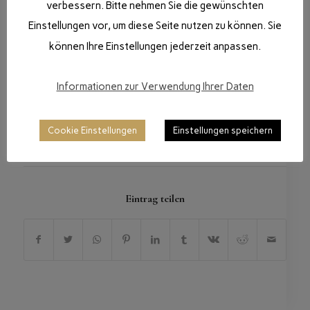
verbessern. Bitte nehmen Sie die gewünschten
Einstellungen vor, um diese Seite nutzen zu können. Sie
können Ihre Einstellungen jederzeit anpassen.
Informationen zur Verwendung Ihrer Daten
Cookie Einstellungen
Einstellungen speichern
/
9. MAI 2026
VON
DANIGIRO
Eintrag teilen