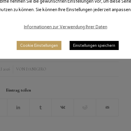
Bitte nehmen Sie die gewünschten Einstellungen vor, um diese Seit
nutzen zu können. Sie können Ihre Einstellungen jederzeit anpassen
Informationen zur Verwendung Ihrer Daten
Cookie Einstellungen
Einstellungen speichern
I 2026
VON
DANIGIRO
Eintrag teilen