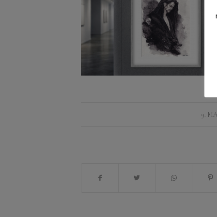
/
9. MA