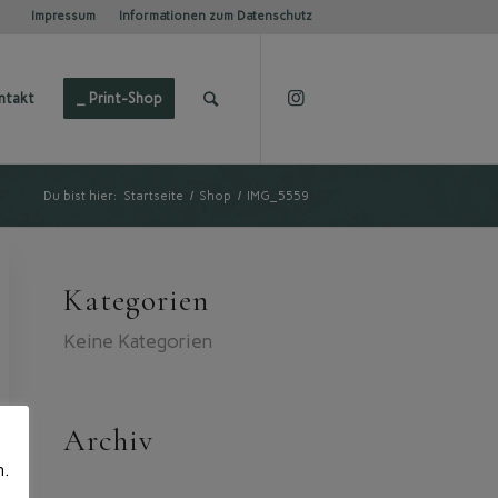
Impressum
Informationen zum Datenschutz
ntakt
_ Print-Shop
Du bist hier:
Startseite
/
Shop
/
IMG_5559
Kategorien
Keine Kategorien
Archiv
n.