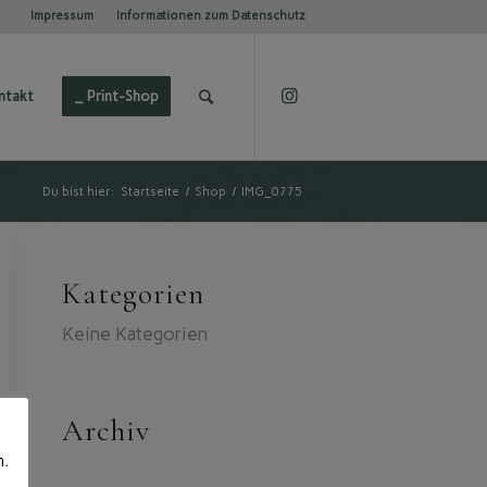
Impressum
Informationen zum Datenschutz
ntakt
_ Print-Shop
Du bist hier:
Startseite
/
Shop
/
IMG_0775
Kategorien
Keine Kategorien
Archiv
n.