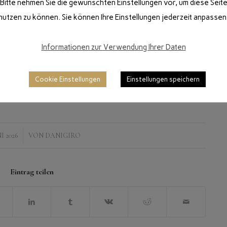
Bitte nehmen Sie die gewünschten Einstellungen vor, um diese Seit
nutzen zu können. Sie können Ihre Einstellungen jederzeit anpassen
Informationen zur Verwendung Ihrer Daten
Cookie Einstellungen
Einstellungen speichern
NI 2026
VON
DANIGIRO
Eintrag teilen