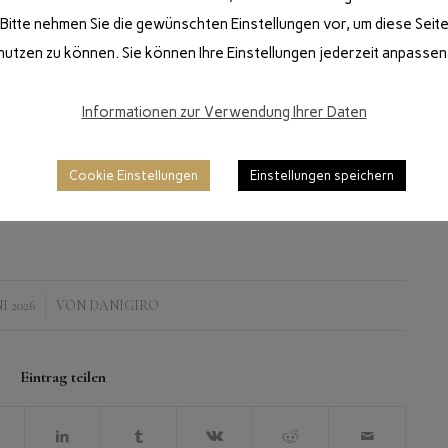
Bitte nehmen Sie die gewünschten Einstellungen vor, um diese Seit
nutzen zu können. Sie können Ihre Einstellungen jederzeit anpassen
Informationen zur Verwendung Ihrer Daten
Cookie Einstellungen
Einstellungen speichern
NI 2026
VON
DANIGIRO
Eintrag teilen