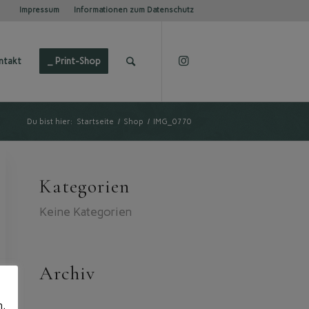
Impressum
Informationen zum Datenschutz
ntakt
_ Print-Shop
Du bist hier:
Startseite
/
Shop
/
IMG_0770
Kategorien
Keine Kategorien
Archiv
n.