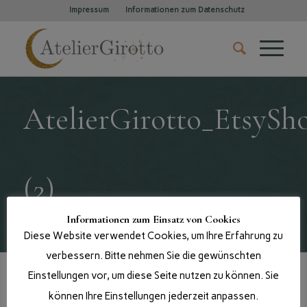
Impressum
Informationen zum Datenschutz
AtelierGirotto_EtsySh
(2)
Informationen zum Einsatz von Cookies
Du bist hier:
Startseite
/
Shop
/
Home
/
Diese Website verwendet Cookies, um Ihre Erfahrung zu
AtelierGirotto_EtsyShopCover_1200x300 (2)
verbessern. Bitte nehmen Sie die gewünschten
Einstellungen vor, um diese Seite nutzen zu können. Sie
können Ihre Einstellungen jederzeit anpassen.