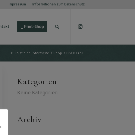
Impressum
Informationen zum Datenschutz
ntakt
_ Print-Shop
Du bist hier:
Startseite
/
Shop
/
DSC07461
Kategorien
Keine Kategorien
Archiv
n.