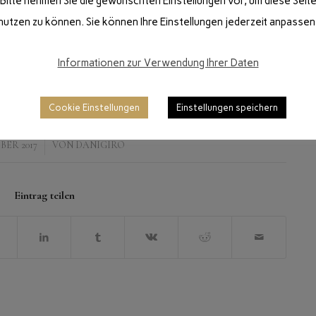
Bitte nehmen Sie die gewünschten Einstellungen vor, um diese Seit
nutzen zu können. Sie können Ihre Einstellungen jederzeit anpassen
Informationen zur Verwendung Ihrer Daten
Cookie Einstellungen
Einstellungen speichern
/
BER 2017
VON
DANIGIRO
Eintrag teilen