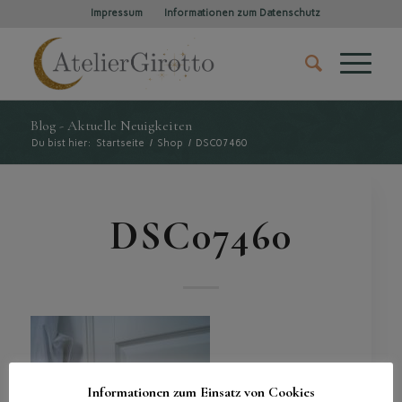
Impressum
Informationen zum Datenschutz
Blog - Aktuelle Neuigkeiten
Du bist hier:
Startseite
/
Shop
/
DSC07460
DSC07460
Informationen zum Einsatz von Cookies