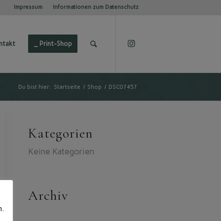
Impressum
Informationen zum Datenschutz
ntakt
_ Print-Shop
Du bist hier:
Startseite
/
Shop
/
DSC07457
Kategorien
Keine Kategorien
Archiv
n.