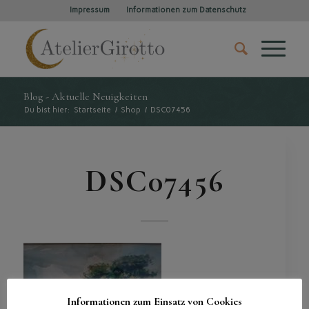
Impressum
Informationen zum Datenschutz
Blog - Aktuelle Neuigkeiten
Du bist hier:
Startseite
/
Shop
/
DSC07456
DSC07456
Informationen zum Einsatz von Cookies