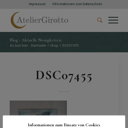
Impressum
Informationen zum Datenschutz
Blog - Aktuelle Neuigkeiten
Du bist hier:
Startseite
/
Shop
/
DSC07455
DSC07455
Informationen zum Einsatz von Cookies