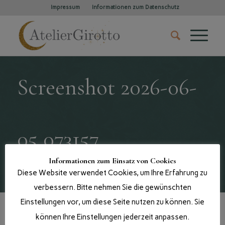
Impressum
Informationen zum Datenschutz
Screenshot 2026-06-
05 073157
Informationen zum Einsatz von Cookies
Du bist hier:
Startseite
/
Shop
/
Diese Website verwendet Cookies, um Ihre Erfahrung zu
Internationale Ausstellungen / Selections
/
Screenshot 2026-06-05 073157
verbessern. Bitte nehmen Sie die gewünschten
Einstellungen vor, um diese Seite nutzen zu können. Sie
können Ihre Einstellungen jederzeit anpassen.