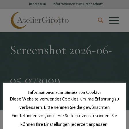
Impressum
Informationen zum Datenschutz
Screenshot 2026-06-
05 073009
Informationen zum Einsatz von Cookies
Du bist hier:
Startseite
/
Shop
/
Diese Website verwendet Cookies, um Ihre Erfahrung zu
Internationale Ausstellungen / Selections
/
Screenshot 2026-06-05 073009
verbessern. Bitte nehmen Sie die gewünschten
Einstellungen vor, um diese Seite nutzen zu können. Sie
können Ihre Einstellungen jederzeit anpassen.