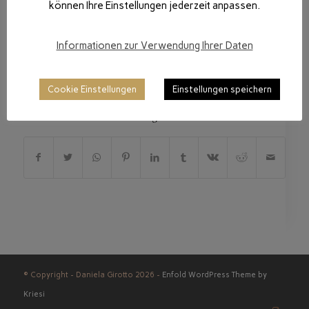
können Ihre Einstellungen jederzeit anpassen.
Informationen zur Verwendung Ihrer Daten
/
9. MAI 2026
VON
DANIGIRO
Cookie Einstellungen
Einstellungen speichern
Eintrag teilen
© Copyright - Daniela Girotto 2026 -
Enfold WordPress Theme by
Kriesi