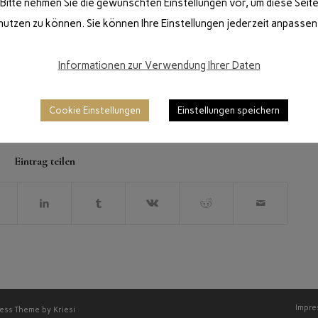
Bitte nehmen Sie die gewünschten Einstellungen vor, um diese Seit
nutzen zu können. Sie können Ihre Einstellungen jederzeit anpassen
Informationen zur Verwendung Ihrer Daten
I 2026
VON
DANIGIRO
Cookie Einstellungen
Einstellungen speichern
Eintrag teilen
Impr
ess Theme by Kriesi