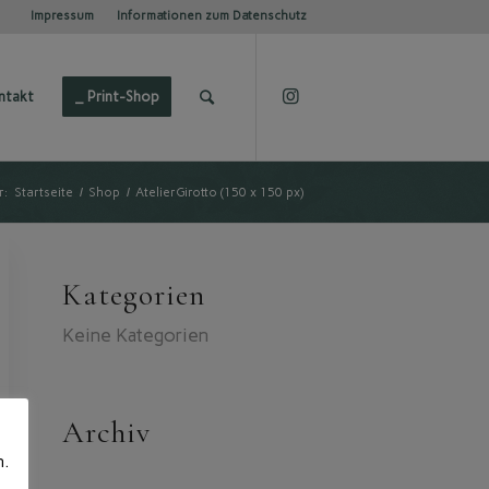
Impressum
Informationen zum Datenschutz
ntakt
_ Print-Shop
r:
Startseite
/
Shop
/
AtelierGirotto (150 x 150 px)
Kategorien
Keine Kategorien
Archiv
n.