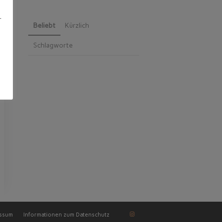
e
.
Beliebt
Kürzlich
Schlagworte
essum
Informationen zum Datenschutz