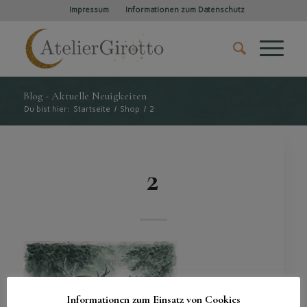
Impressum
Informationen zum Datenschutz
Blog - Aktuelle Neuigkeiten
Du bist hier:
Startseite
/
Shop
/
2
2
Informationen zum Einsatz von Cookies