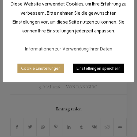
Diese Website verwendet Cookies, um Ihre Erfahrung zu
verbessern. Bitte nehmen Sie die gewünschten
Einstellungen vor, um diese Seite nutzen zu können. Sie
können Ihre Einstellungen jederzeit anpassen.
Informationen zur Verwendung Ihrer Daten
Cookie Einstellungen
Einstellungen speichern
/
9. MAI 2026
VON
DANIGIRO
Eintrag teilen