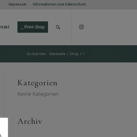
Impressum
Informationen zum Datenschutz
ntakt
_ Print-Shop
Du bist hier:
Startseite
/
Shop
/
1
Kategorien
Keine Kategorien
Archiv
n.