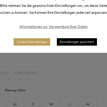
Bitte nehmen Sie die gewünschten Einstellungen vor, um diese Seit
nutzen zu können. Sie können Ihre Einstellungen jederzeit anpassen
Informationen zur Verwendung Ihrer Daten
Cookie Einstellungen
Einstellungen speichern
I 2026
VON
DANIGIRO
Eintrag teilen